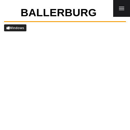
BROWSERGAMES
BALLERBURG
DOWNLOADS
FLASH SPIELE
LINUX SPIELE
Windows