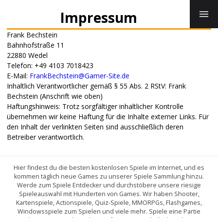
BROWSERGAMES
Impressum
DOWNLOADS
FLASH SPIELE
Frank Bechstein
LINUX SPIELE
Bahnhofstraße 11
22880 Wedel
Telefon: +49 4103 7018423
E-Mail:
FrankBechstein@Gamer-Site.de
Inhaltlich Verantwortlicher gemäß § 55 Abs. 2 RStV: Frank
Bechstein (Anschrift wie oben)
Haftungshinweis: Trotz sorgfältiger inhaltlicher Kontrolle
übernehmen wir keine Haftung für die Inhalte externer Links. Für
den Inhalt der verlinkten Seiten sind ausschließlich deren
Betreiber verantwortlich.
Hier findest du die besten kostenlosen Spiele im Internet, und es
kommen täglich neue Games zu unserer Spiele Sammlung hinzu.
Werde zum Spiele Entdecker und durchstöbere unsere riesige
Spieleauswahl mit Hunderten von Games. Wir haben Shooter,
Kartenspiele, Actionspiele, Quiz-Spiele, MMORPGs, Flashgames,
Windowsspiele zum Spielen und viele mehr. Spiele eine Partie