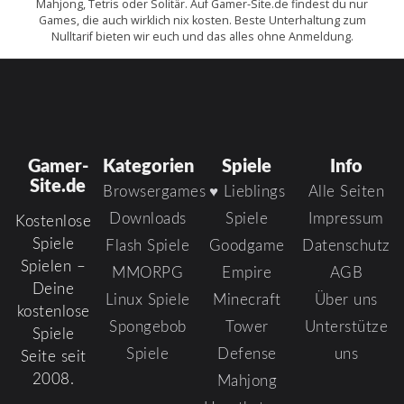
Mahjong, Tetris oder Solitär. Auf Gamer-Site.de findest du nur
Games, die auch wirklich nix kosten. Beste Unterhaltung zum
Nulltarif bieten wir euch und das alles ohne Anmeldung.
Gamer-
Kategorien
Spiele
Info
Site.de
Browsergames
♥ Lieblings
Alle Seiten
Downloads
Spiele
Impressum
Kostenlose
Spiele
Flash Spiele
Goodgame
Datenschutz
Spielen –
MMORPG
Empire
AGB
Deine
Linux Spiele
Minecraft
Über uns
kostenlose
Spongebob
Tower
Unterstütze
Spiele
Spiele
Defense
uns
Seite seit
2008.
Mahjong