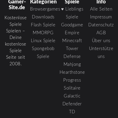
Gamer-
Kategorien
Spiele
Info
Site.de
Browsergames
♥ Lieblings
Alle Seiten
Downloads
Spiele
Impressum
Kostenlose
Spiele
Flash Spiele
Goodgame
Datenschutz
Spielen –
MMORPG
Empire
AGB
Deine
Linux Spiele
Minecraft
Über uns
kostenlose
Spongebob
Tower
Unterstütze
Spiele
Spiele
Defense
uns
Seite seit
2008.
Mahjong
Hearthstone
Progress
Solitaire
Galactic
Defender
TD