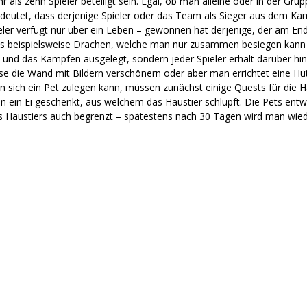
als zehn Spieler beteiligt sein. Egal, ob man alleine oder in der G
eutet, dass derjenige Spieler oder das Team als Sieger aus dem Kam
eler verfügt nur über ein Leben – gewonnen hat derjenige, der am En
es beispielsweise Drachen, welche man nur zusammen besiegen kann –
 und das Kämpfen ausgelegt, sondern jeder Spieler erhält darüber hin
e die Wand mit Bildern verschönern oder aber man errichtet eine Hütt
 sich ein Pet zulegen kann, müssen zunächst einige Quests für die H
rin ein Ei geschenkt, aus welchem das Haustier schlüpft. Die Pets entw
ines Haustiers auch begrenzt – spätestens nach 30 Tagen wird man w