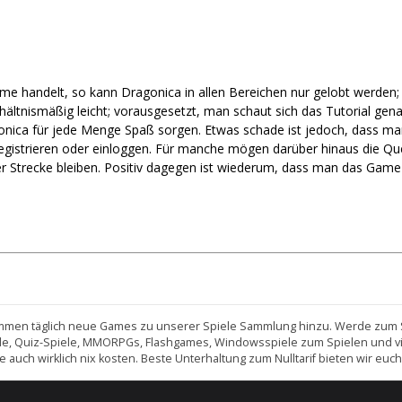
e handelt, so kann Dragonica in allen Bereichen nur gelobt werden; n
verhältnismäßig leicht; vorausgesetzt, man schaut sich das Tutorial g
ca für jede Menge Spaß sorgen. Etwas schade ist jedoch, dass man 
 registrieren oder einloggen. Für manche mögen darüber hinaus die Q
der Strecke bleiben. Positiv dagegen ist wiederum, dass man das G
 kommen täglich neue Games zu unserer Spiele Sammlung hinzu. Werde zum 
e, Quiz-Spiele, MMORPGs, Flashgames, Windowsspiele zum Spielen und viele
ie auch wirklich nix kosten. Beste Unterhaltung zum Nulltarif bieten wir eu