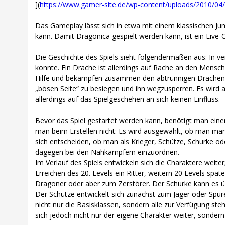
](
https://www.gamer-site.de/wp-content/uploads/2010/04/
Das Gameplay lässt sich in etwa mit einem klassischen Jum
kann. Damit Dragonica gespielt werden kann, ist ein Live
Die Geschichte des Spiels sieht folgendermaßen aus: In 
konnte. Ein Drache ist allerdings auf Rache an den Mensch
Hilfe und bekämpfen zusammen den abtrünnigen Drachen s
„bösen Seite“ zu besiegen und ihn wegzusperren. Es wird al
allerdings auf das Spielgeschehen an sich keinen Einfluss.
Bevor das Spiel gestartet werden kann, benötigt man einen
man beim Erstellen nicht: Es wird ausgewählt, ob man män
sich entscheiden, ob man als Krieger, Schütze, Schurke od
dagegen bei den Nahkämpfern einzuordnen.
Im Verlauf des Spiels entwickeln sich die Charaktere weit
Erreichen des 20. Levels ein Ritter, weitern 20 Levels spät
Dragoner oder aber zum Zerstörer. Der Schurke kann es üb
Der Schütze entwickelt sich zunächst zum Jäger oder Spure
nicht nur die Basisklassen, sondern alle zur Verfügung ste
sich jedoch nicht nur der eigene Charakter weiter, sonder