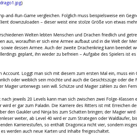
drago1.jpg
)
p-and-Run-Game vergleichen. Folglich muss beispielsweise ein Gegner
-Client downzuloaden – dieser weist eine stolze Größe von etwas mehr
verschiedenen Welten lebten Menschen und Drachen friedlich und get
en aus, woraufhin er sich eine Armee aufbaut und in die Welt der Me
owie dessen Armee. Auch der zweite Drachenkrieg kann beendet wer
lerdings geplant, ihn wieder zu befreien – Aufgabe des Spielers ist es
 Account. Loggt man sich mit diesem zum ersten Mal ein, muss ein Cha
nlich oder weiblich sein möchte und auch die Gesichtszüge oder die 
er Magier unterwegs sein will. Schütze und Magier zählen zu den Fer
er; nach jeweils 20 Levels kann man sich zwischen zwei Folge-Klassen
er wird er gar zum Paladin. Die Karriere des Ritters ist mit Erreichen 
er den Gaukler und Ninja bis zum Schatten bringen; der Magier wird
nleser weiter, ab Level 40 wird er zum Strategen oder Waldläufer, bi
henden Karrierestufen, so enthält Dragonica nicht vier, sondern insge
n es werden auch neue Karten und Inhalte freigeschaltet.