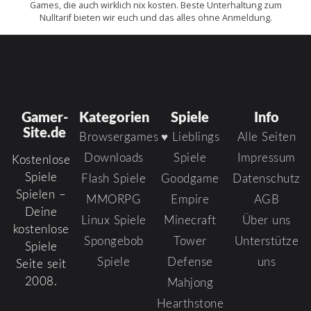
Games, die auch wirklich nix kosten. Beste Unterhaltung zum
Nulltarif bieten wir euch und das alles ohne Anmeldung.
Gamer-
Kategorien
Spiele
Info
Site.de
Browsergames
♥ Lieblings
Alle Seiten
Downloads
Spiele
Impressum
Kostenlose
Spiele
Flash Spiele
Goodgame
Datenschutz
Spielen –
MMORPG
Empire
AGB
Deine
Linux Spiele
Minecraft
Über uns
kostenlose
Spongebob
Tower
Unterstütze
Spiele
Spiele
Defense
uns
Seite seit
2008.
Mahjong
Hearthstone